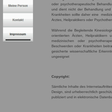
oder psychotherapeutische Behandlu
und dient nicht der Behandlung und
Krankheiten sollte daher eine medizi
Arztes, Heilpraktikers oder Psychot
Während die Begleitende Kinesiologi
orientierten Ärzten, Heilpraktiker
medizinischen oder psychothera
Beschwerden oder Krankheiten beitrag
gesicherte wissenschaftliche Erken
ungeeignet
Copyright:
Sämtliche Inhalte des Internetauftritt
Design, sind urheberrechtlich geschützt
publiziert und in elektronische Dat