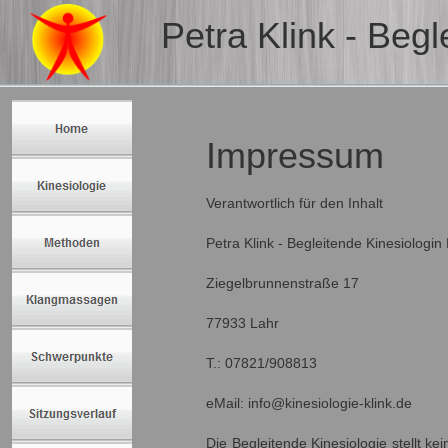
Petra Klink - Beg
Impressum
Verantwortlich für den Inhalt
Petra Klink - Begleitende Kinesiologi
Ziegelbrunnenstraße 17
77933 Lahr
T.: 07821/908813
eMail: info@kinesiologie-klink.de
Die Begleitende Kinesiologie stellt ke